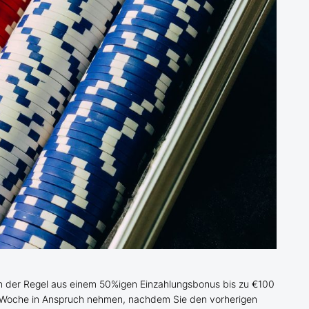
n der Regel aus einem 50%igen Einzahlungsbonus bis zu €100
ro Woche in Anspruch nehmen, nachdem Sie den vorherigen