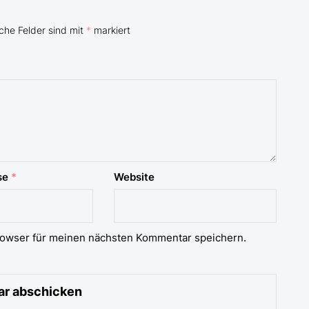
iche Felder sind mit
*
markiert
se
*
Website
rowser für meinen nächsten Kommentar speichern.