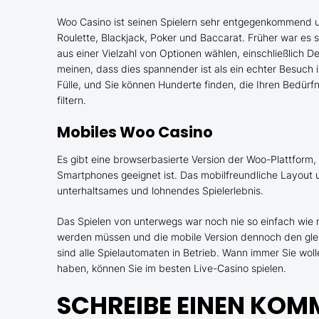
Woo Casino ist seinen Spielern sehr entgegenkommend und
Roulette, Blackjack, Poker und Baccarat. Früher war es s
aus einer Vielzahl von Optionen wählen, einschließlich De
meinen, dass dies spannender ist als ein echter Besuch 
Fülle, und Sie können Hunderte finden, die Ihren Bedürf
filtern.
Mobiles Woo Casino
Es gibt eine browserbasierte Version der Woo-Plattform,
Smartphones geeignet ist. Das mobilfreundliche Layout 
unterhaltsames und lohnendes Spielerlebnis.
Das Spielen von unterwegs war noch nie so einfach wie 
werden müssen und die mobile Version dennoch den gle
sind alle Spielautomaten in Betrieb. Wann immer Sie wol
haben, können Sie im besten Live-Casino spielen.
SCHREIBE EINEN KO