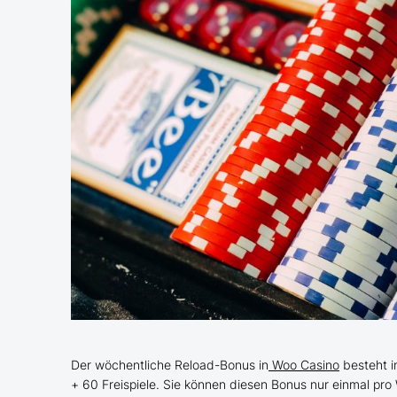
Der wöchentliche Reload-Bonus in
Woo Casino
besteht i
+ 60 Freispiele. Sie können diesen Bonus nur einmal p