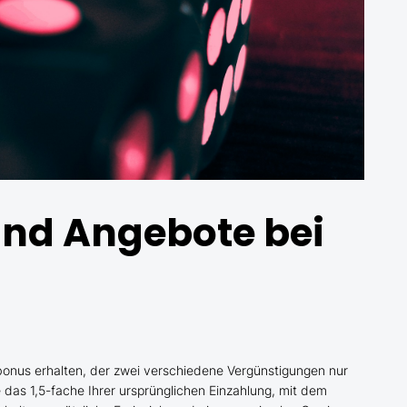
und Angebote bei
onus erhalten, der zwei verschiedene Vergünstigungen nur
 das 1,5-fache Ihrer ursprünglichen Einzahlung, mit dem