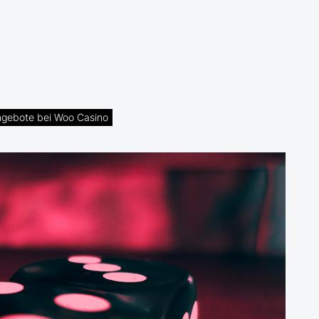
ngebote bei Woo Casino