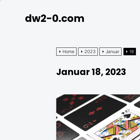
Skip
to
dw2-0.com
the
content
Home
2023
Januar
18
Januar 18, 2023