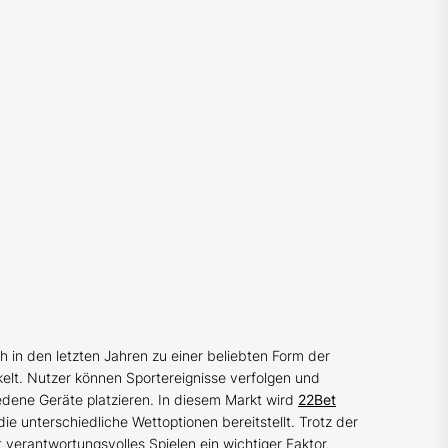
 in den letzten Jahren zu einer beliebten Form der
kelt. Nutzer können Sportereignisse verfolgen und
dene Geräte platzieren. In diesem Markt wird
22Bet
die unterschiedliche Wettoptionen bereitstellt. Trotz der
t verantwortungsvolles Spielen ein wichtiger Faktor.