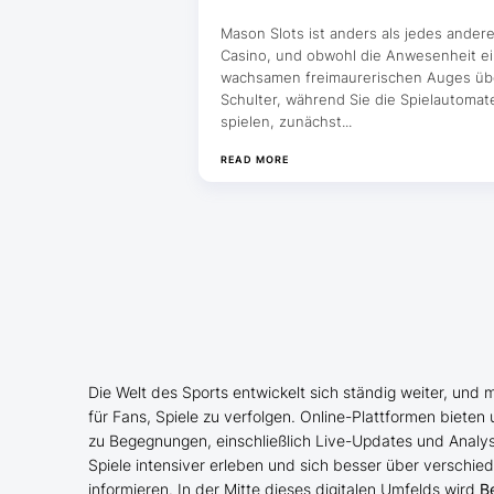
Mason Slots ist anders als jedes ander
Casino, und obwohl die Anwesenheit e
wachsamen freimaurerischen Auges übe
Schulter, während Sie die Spielautomat
spielen, zunächst...
READ MORE
Die Welt des Sports entwickelt sich ständig weiter, und m
für Fans, Spiele zu verfolgen. Online-Plattformen biete
zu Begegnungen, einschließlich Live-Updates und Anal
Spiele intensiver erleben und sich besser über versch
informieren. In der Mitte dieses digitalen Umfelds wird
B