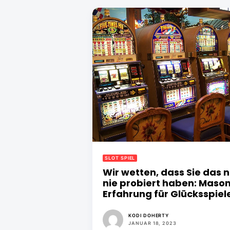
SLOT SPIEL
Wir wetten, dass Sie das 
nie probiert haben: Mason
Erfahrung für Glücksspiel
KODI DOHERTY
JANUAR 18, 2023