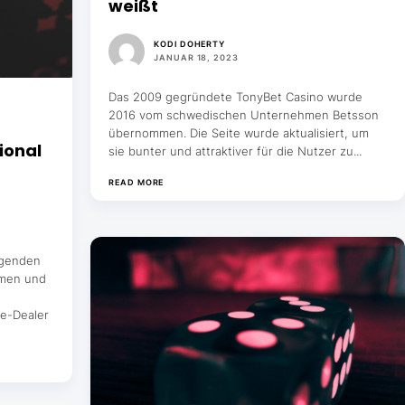
weißt
KODI DOHERTY
JANUAR 18, 2023
Das 2009 gegründete TonyBet Casino wurde
2016 vom schwedischen Unternehmen Betsson
übernommen. Die Seite wurde aktualisiert, um
ional
sie bunter und attraktiver für die Nutzer zu...
READ MORE
egenden
hmen und
ve-Dealer