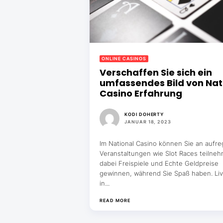
ONLINE CASINOS
Verschaffen Sie sich ein
umfassendes Bild von Nat
Casino Erfahrung
KODI DOHERTY
JANUAR 18, 2023
Im National Casino können Sie an aufr
Veranstaltungen wie Slot Races teilne
dabei Freispiele und Echte Geldpreise
gewinnen, während Sie Spaß haben. Li
in...
READ MORE