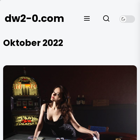
Skip
to
dw2-0.com
the
content
Oktober 2022