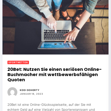
SPORTWETTEN
20Bet: Nutzen Sie einen seriösen Online-
Buchmacher mit wettbewerbsfähigen
Quoten
KODI DOHERTY
JANUAR 18, 2023
20Bet ist eine Online-Glücksspielseite, auf der Sie mit
echtem Geld auf eine Vielzahl von Sportereignissen und