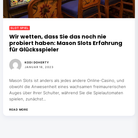
SLOT SPIEL
Wir wetten, dass Sie das noch nie
probiert haben: Mason Slots Erfahrung
für Glücksspieler
KODI DOHERTY
JANUAR 18, 2023
Mason Slots ist anders als jedes andere Online-Casino, und
obwohl die Anwesenheit eines wachsamen freimaurerischen
Auges über Ihrer Schulter, während Sie die Spielautomaten
spielen, zunächst...
READ MORE